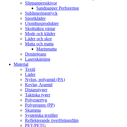
Slippappersskivor
Sandpapper Perforering
Sublimeringstryck
Sportkläder
Utomhusprodukter
Skottsäkra västar
Mode och kläder
Läder och skor
Matta och matta
Marinmatta
Denimjeans
Laserskärning
Material
Textil
Läder
Nylon, polyamid (PA)
Kevlar, Aramid
Distanstyger
Taktiska tyger
Polyestertyg
Polypropen (PP)
Skumma
Syntetiska textilier
Reflekterande överföringsfilm
PET/PETG