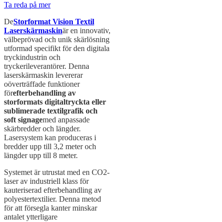
Ta reda på mer
De
Storformat Vision Textil
Laserskärmaskin
är en innovativ,
välbeprövad och unik skärlösning
utformad specifikt för den digitala
tryckindustrin och
tryckerileverantörer. Denna
laserskärmaskin levererar
oöverträffade funktioner
för
efterbehandling av
storformats digitaltryckta eller
sublimerade textilgrafik och
soft signage
med anpassade
skärbredder och längder.
Lasersystem kan produceras i
bredder upp till 3,2 meter och
längder upp till 8 meter.
Systemet är utrustat med en CO2-
laser av industriell klass för
kauteriserad efterbehandling av
polyestertextilier. Denna metod
för att försegla kanter minskar
antalet ytterligare