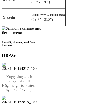
(63” - 126”)
2000 mm - 8000 mm
Y-axeln
(78,7” - 315”)
Samtidig skanning med flera
kameror
DRAG
Kuggstångs- och
kugghjulsdrift
Höghastighets bilateral
synkron drivning