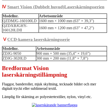
Ⅳ
Smart Vision (
Dubbelt huvud)
Laserskärningsserien
Modellnr.
Arbetsområde
QZDMJG-160100LD
1600 mm × 1000 mm (63” × 39,3”)
QZDXBJGHY-
1600 mm × 1200 mm (63” × 47,2”)
160120LDII
Ⅴ
CCD-kamera laserskärningsserie
Modellnr.
Arbetsområde
ZDJG-9050
900 mm × 500 mm (35,4” × 19,6”)
ZDJG-3020LD
300 mm × 200 mm (11,8” × 7,8”)
Bredformat Vision
laserskärningstillämpning
Flaggor, banderoller, mjuk skyltning, tecknade bilder och mer
digitalt tryckt eller sublimerad textil.
Lämplig för skärning av polyestertextilier, nylon, vinyl etc.