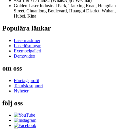
+86 158 7171 4482 (WhatsApp / WeChat)
Golden Laser Industrial Park, Tianxing Road, Hengdian
Street, Chuanlong Boulevard, Huangpi District, Wuhan,
Hubei, Kina
Populära länkar
Lasermaskiner
Laserlösningar
Exempelgalleri
Demovideo
om oss
Företagsprofil
Teknisk support
Nyheter
följ oss