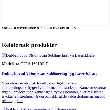
Skriv ditt meddelande här och skicka det till oss
Relaterade produkter
Modellnr.:
CJGV-160120LD
Dubbelhuvud Vision Scan Sublimering Tyg Laserskärare
Visionlaser är idealisk för att skära digitaltryckta
sublimeringstextiltyger i alla former och storlekar. Kameror skannar
tyget, upptäcker och känner igen tryckta konturer, eller registrerar
tryckta registreringsmärken och skär ut de valda designerna snabbt
och noggrant.