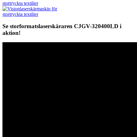
Se storformatslaserskäraren CJGV-320400LD i
aktion!