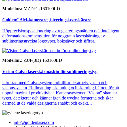
Modellnr.:
MZDJG-160100LD
GoldenCAM-kameraregistreringslaserskärare
Högprecisionspositionering av registreringsmärken och intelligent
deformationskompensation för noggrann laserskärning av
sublimeringstryckta logotyper, bokstäver och siffror.
Modellnr.:
ZJJF(3D)-160160LD
Vision Galvo laserskärmaskin för sublimeringstyg
Utrustad med Galvo-system, rull-till-rulle-arbetssystem och
visionssystem. Rullmatning, skanning och skärning i farten för att
uppnå maximal produktivitet. Kamerasystemet "Vision" skannar
tyget, detekterar och känner igen de tryckta formerna och skär
därmed ut de valda designerna snabbt och exakt…
info@goldenlaser.com