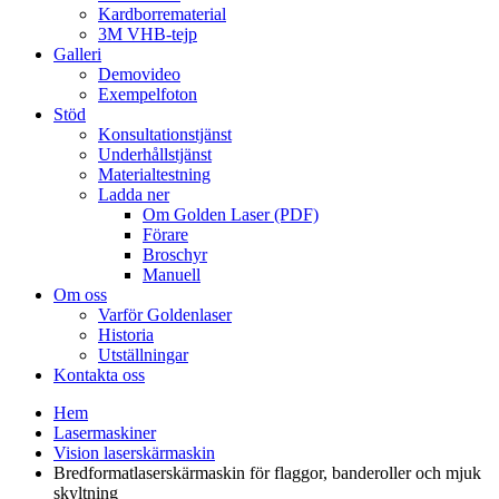
Kardborrematerial
3M VHB-tejp
Galleri
Demovideo
Exempelfoton
Stöd
Konsultationstjänst
Underhållstjänst
Materialtestning
Ladda ner
Om Golden Laser (PDF)
Förare
Broschyr
Manuell
Om oss
Varför Goldenlaser
Historia
Utställningar
Kontakta oss
Hem
Lasermaskiner
Vision laserskärmaskin
Bredformatlaserskärmaskin för flaggor, banderoller och mjuk
skyltning