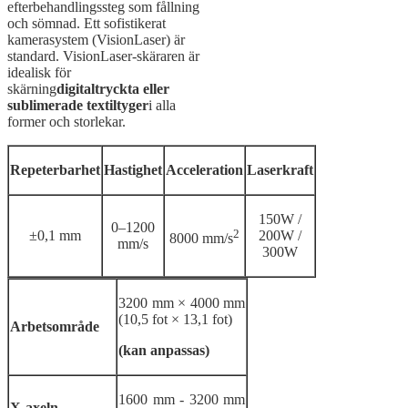
efterbehandlingssteg som fållning
och sömnad. Ett sofistikerat
kamerasystem (VisionLaser) är
standard. VisionLaser-skäraren är
idealisk för
skärning
digitaltryckta eller
sublimerade textiltyger
i alla
former och storlekar.
Repeterbarhet
Hastighet
Acceleration
Laserkraft
150W /
0–1200
2
±0,1 mm
200W /
8000 mm/s
mm/s
300W
3200 mm × 4000 mm
(10,5 fot × 13,1 fot)
Arbetsområde
(kan anpassas)
1600 mm - 3200 mm
X-axeln