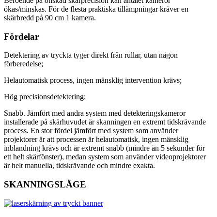
Beroende på önskad skärprecision kan antalet kameror
ökas/minskas. För de flesta praktiska tillämpningar kräver en
skärbredd på 90 cm 1 kamera.
Fördelar
Detektering av tryckta tyger direkt från rullar, utan någon
förberedelse;
Helautomatisk process, ingen mänsklig intervention krävs;
Hög precisionsdetektering;
Snabb. Jämfört med andra system med detekteringskameror
installerade på skärhuvudet är skanningen en extremt tidskrävande
process. En stor fördel jämfört med system som använder
projektorer är att processen är helautomatisk, ingen mänsklig
inblandning krävs och är extremt snabb (mindre än 5 sekunder för
ett helt skärfönster), medan system som använder videoprojektorer
är helt manuella, tidskrävande och mindre exakta.
SKANNINGSLÄGE