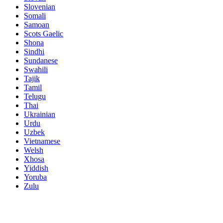
Slovenian
Somali
Samoan
Scots Gaelic
Shona
Sindhi
Sundanese
Swahili
Tajik
Tamil
Telugu
Thai
Ukrainian
Urdu
Uzbek
Vietnamese
Welsh
Xhosa
Yiddish
Yoruba
Zulu