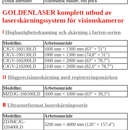
Annat alternativ
Automatisk matare, röd prick
GOLDENLASER komplett utbud av
laserskärningssystem för visionskameror
Ⅰ
Höghastighetsskanning och skärning i farten-serien
Modellnr.
Arbetsområde
CJGV-160130LD
1600 mm × 1300 mm (63” × 51”)
CJGV-190130LD
1900 mm × 1300 mm (74,8” × 51”)
CJGV-160200LD
1600 mm × 2000 mm (63” × 78,7”)
CJGV-210200LD
2100 mm × 2000 mm (82,6” × 78,7”)
II
Högprecisionsskärning med registreringsmärken
Modellnr.
Arbetsområde
MZDJG-160100LD
1600 mm × 1000 mm (63” × 39,3”)
Ⅲ
Ultrastorformat laserskärningsserie
Modellnr.
Arbetsområde
ZDJMCJG-
3200 mm × 4000 mm (126” × 157,4”)
320400LD