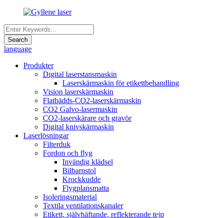
language
Produkter
Digital laserstansmaskin
Laserskärmaskin för etikettbehandling
Vision laserskärmaskin
Flatbädds-CO2-laserskärmaskin
CO2 Galvo-lasermaskin
CO2-laserskärare och gravör
Digital knivskärmaskin
Laserlösningar
Filterduk
Fordon och flyg
Invändig klädsel
Bilbarnstol
Krockkudde
Flygplansmatta
Isoleringsmaterial
Textila ventilationskanaler
Etikett, självhäftande, reflekterande tejp