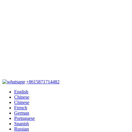
+8615871714482
English
Chinese
Chinese
French
German
Portuguese
Spanish
Russian