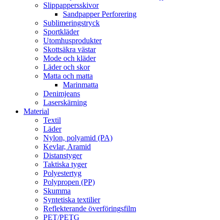
Slippappersskivor
Sandpapper Perforering
Sublimeringstryck
Sportkläder
Utomhusprodukter
Skottsäkra västar
Mode och kläder
Läder och skor
Matta och matta
Marinmatta
Denimjeans
Laserskärning
Material
Textil
Läder
Nylon, polyamid (PA)
Kevlar, Aramid
Distanstyger
Taktiska tyger
Polyestertyg
Polypropen (PP)
Skumma
Syntetiska textilier
Reflekterande överföringsfilm
PET/PETG