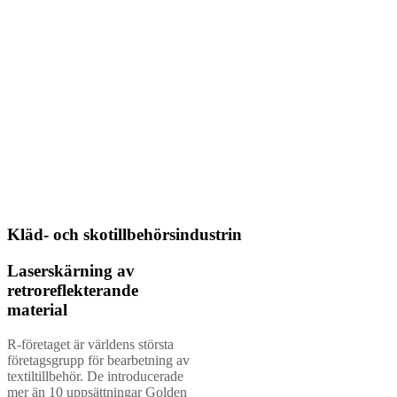
Golden Laser LC-350D
dubbelhuvuds
höghastighetslaserstansmaskin
med bättre
kostnadseffektivitet.
Systemet körs med
hastigheter upp till 120
m/min, med halvroterande
station, rull-till-ark-
mottagningsplattformar och
andra ytterligare system för
att öka mervärdet på
kundens produkter.
Kläd- och skotillbehörsindustrin
Laserskärning av
retroreflekterande
material
R-företaget är världens största
företagsgrupp för bearbetning av
textiltillbehör. De introducerade
mer än 10 uppsättningar Golden