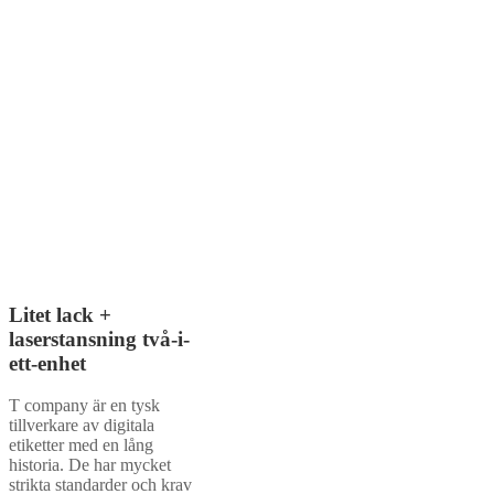
lackeringsfunktioner för att
möta kundernas mer anpassade
behov.
För närvarande har företaget
blivit den största
produktionsbasen för tryckta
etiketter och
förpackningsprodukter i
regionen, och har vunnit
många utmärkelser från den
lokala regeringen, vilket gör
det till det mest
konkurrenskraftiga
etikettproduktionsföretaget.
Litet lack +
laserstansning två-i-
ett-enhet
T company är en tysk
tillverkare av digitala
etiketter med en lång
historia. De har mycket
strikta standarder och krav