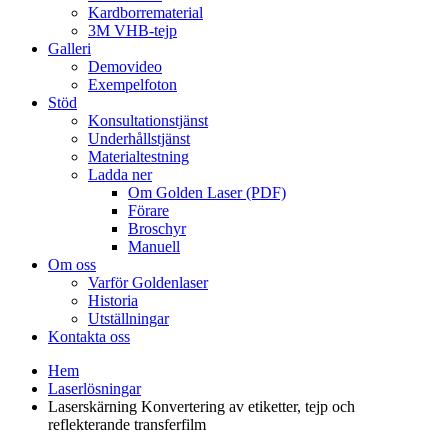
Kardborrematerial
3M VHB-tejp
Galleri
Demovideo
Exempelfoton
Stöd
Konsultationstjänst
Underhållstjänst
Materialtestning
Ladda ner
Om Golden Laser (PDF)
Förare
Broschyr
Manuell
Om oss
Varför Goldenlaser
Historia
Utställningar
Kontakta oss
Hem
Laserlösningar
Laserskärning Konvertering av etiketter, tejp och
reflekterande transferfilm