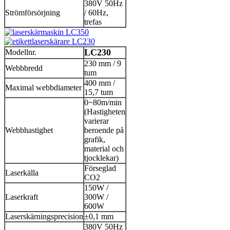
380V 50Hz
Strömförsörjning
/ 60Hz,
trefas
LC230
Modellnr.
230 mm / 9
Webbbredd
tum
400 mm /
Maximal webbdiameter
15,7 tum
0~80m/min
(Hastigheten
varierar
Webbhastighet
beroende på
grafik,
material och
tjocklekar)
Förseglad
Laserkälla
CO2
150W /
Laserkraft
300W /
600W
Laserskärningsprecision
±0,1 mm
380V 50Hz