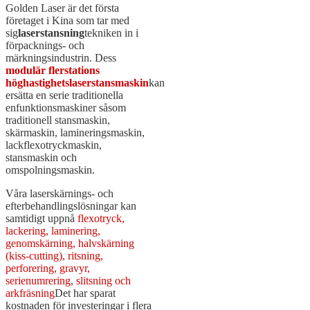
Golden Laser är det första
företaget i Kina som tar med
sig
laserstansning
tekniken in i
förpacknings- och
märkningsindustrin. Dess
modulär flerstations
höghastighetslaserstansmaskin
kan
ersätta en serie traditionella
enfunktionsmaskiner såsom
traditionell stansmaskin,
skärmaskin, lamineringsmaskin,
lackflexotryckmaskin,
stansmaskin och
omspolningsmaskin.
Våra laserskärnings- och
efterbehandlingslösningar kan
samtidigt uppnå
flexotryck,
lackering, laminering,
genomskärning, halvskärning
(kiss-cutting), ritsning,
perforering, gravyr,
serienumrering, slitsning och
arkfräsning
Det har sparat
kostnaden för investeringar i flera