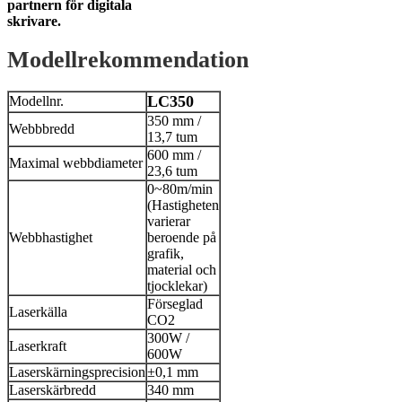
partnern för digitala
skrivare.
Modellrekommendation
LC350
Modellnr.
350 mm /
Webbbredd
13,7 tum
600 mm /
Maximal webbdiameter
23,6 tum
0~80m/min
(Hastigheten
varierar
Webbhastighet
beroende på
grafik,
material och
tjocklekar)
Förseglad
Laserkälla
CO2
300W /
Laserkraft
600W
Laserskärningsprecision
±0,1 mm
Laserskärbredd
340 mm