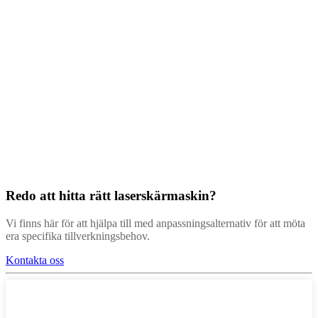
Allmänna egenskaper
hos denna typ av
band:
Den vanligaste rullbredden
är 350 mm
Tjocklek från 0,05 mm till
0,25 mm
Krav:
Fullskärning och
kysskärning på rullband
Redo att hitta rätt laserskärmaskin?
Vi finns här för att hjälpa till med anpassningsalternativ för att möta
era specifika tillverkningsbehov.
Kontakta oss