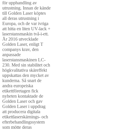
för upphandling av
utrustning. Innan de kände
till Golden Laser köptes
all deras utrustning i
Europa, och de var ivriga
att hitta en liten UV-lack +
laserstansmaskin två-i-ett.
År 2016 utvecklade
Golden Laser, enligt T
companys krav, den
anpassade
laserstansmaskinen LC-
230. Med sin stabilitet och
högkvalitativa skäreffekt
uppskattas den mycket av
kunderna. Så snart de
andra europeiska
etikettföretagen fick
nyheten kontaktade de
Golden Laser och gav
Golden Laser i uppdrag
att producera digitala
etikettlaserskärnings- och
efterbehandlingssystem
som mötte deras