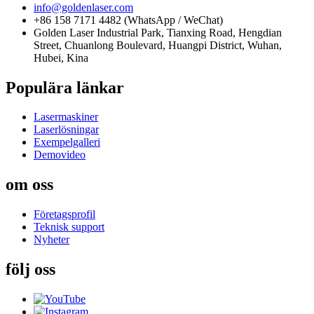
info@goldenlaser.com
+86 158 7171 4482 (WhatsApp / WeChat)
Golden Laser Industrial Park, Tianxing Road, Hengdian
Street, Chuanlong Boulevard, Huangpi District, Wuhan,
Hubei, Kina
Populära länkar
Lasermaskiner
Laserlösningar
Exempelgalleri
Demovideo
om oss
Företagsprofil
Teknisk support
Nyheter
följ oss