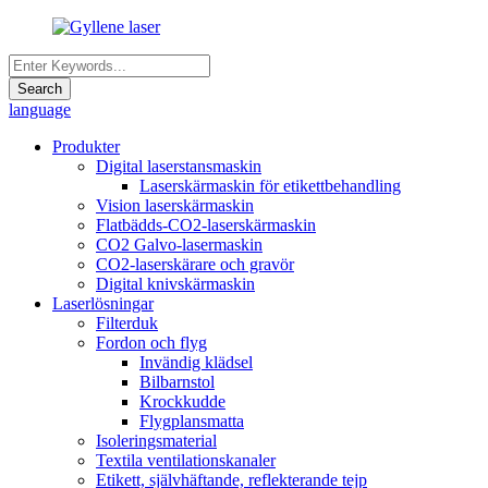
language
Produkter
Digital laserstansmaskin
Laserskärmaskin för etikettbehandling
Vision laserskärmaskin
Flatbädds-CO2-laserskärmaskin
CO2 Galvo-lasermaskin
CO2-laserskärare och gravör
Digital knivskärmaskin
Laserlösningar
Filterduk
Fordon och flyg
Invändig klädsel
Bilbarnstol
Krockkudde
Flygplansmatta
Isoleringsmaterial
Textila ventilationskanaler
Etikett, självhäftande, reflekterande tejp