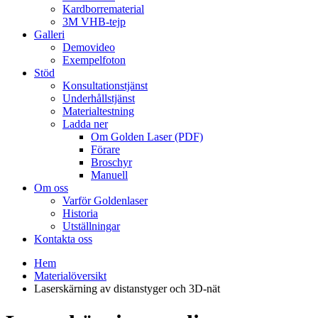
Kardborrematerial
3M VHB-tejp
Galleri
Demovideo
Exempelfoton
Stöd
Konsultationstjänst
Underhållstjänst
Materialtestning
Ladda ner
Om Golden Laser (PDF)
Förare
Broschyr
Manuell
Om oss
Varför Goldenlaser
Historia
Utställningar
Kontakta oss
Hem
Materialöversikt
Laserskärning av distanstyger och 3D-nät