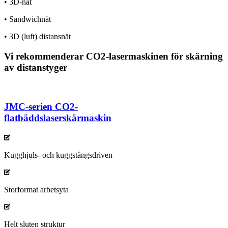
• 3D-nät
• Sandwichnät
• 3D (luft) distansnät
Vi rekommenderar CO2-lasermaskinen för skärning
av distanstyger
JMC-serien CO2-
flatbäddslaserskärmaskin
Kugghjuls- och kuggstångsdriven
Storformat arbetsyta
Helt sluten struktur