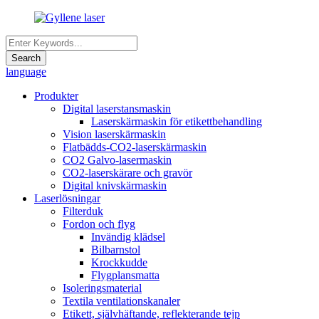
language
Produkter
Digital laserstansmaskin
Laserskärmaskin för etikettbehandling
Vision laserskärmaskin
Flatbädds-CO2-laserskärmaskin
CO2 Galvo-lasermaskin
CO2-laserskärare och gravör
Digital knivskärmaskin
Laserlösningar
Filterduk
Fordon och flyg
Invändig klädsel
Bilbarnstol
Krockkudde
Flygplansmatta
Isoleringsmaterial
Textila ventilationskanaler
Etikett, självhäftande, reflekterande tejp