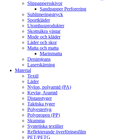
Slippappersskivor
Sandpapper Perforering
Sublimeringstryck
Sportkläder
Utomhusprodukter
Skottsäkra västar
Mode och kläder
Läder och skor
Matta och matta
Marinmatta
Denimjeans
Laserskärning
Material
Textil
Läder
Nylon, polyamid (PA)
Kevlar, Aramid
Distanstyger
Taktiska tyger
Polyestertyg
Polypropen (PP)
Skumma
Syntetiska textilier
Reflekterande överföringsfilm
PET/PETG