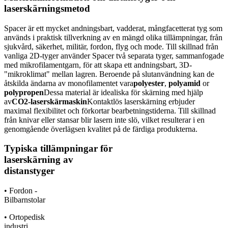
laserskärningsmetod
Spacer är ett mycket andningsbart, vadderat, mångfacetterat tyg som
används i praktisk tillverkning av en mängd olika tillämpningar, från
sjukvård, säkerhet, militär, fordon, flyg och mode. Till skillnad från
vanliga 2D-tyger använder Spacer två separata tyger, sammanfogade
med mikrofilamentgarn, för att skapa ett andningsbart, 3D-
"mikroklimat" mellan lagren. Beroende på slutanvändning kan de
åtskilda ändarna av monofilamentet vara
polyester
,
polyamid
or
polypropen
Dessa material är idealiska för skärning med hjälp
av
CO2-laserskärmaskin
Kontaktlös laserskärning erbjuder
maximal flexibilitet och förkortar bearbetningstiderna. Till skillnad
från knivar eller stansar blir lasern inte slö, vilket resulterar i en
genomgående överlägsen kvalitet på de färdiga produkterna.
Typiska tillämpningar för
laserskärning av
distanstyger
• Fordon -
Bilbarnstolar
• Ortopedisk
industri