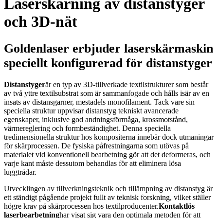
Laserskärning av distanstyger
och 3D-nät
Goldenlaser erbjuder laserskärmaskin
speciellt konfigurerad för distanstyger
Distanstyger
är en typ av 3D-tillverkade textilstrukturer som består
av två yttre textilsubstrat som är sammanfogade och hålls isär av en
insats av distansgarner, mestadels monofilament. Tack vare sin
speciella struktur uppvisar distanstyg tekniskt avancerade
egenskaper, inklusive god andningsförmåga, krossmotstånd,
värmereglering och formbeständighet. Denna speciella
tredimensionella struktur hos kompositerna innebär dock utmaningar
för skärprocessen. De fysiska påfrestningarna som utövas på
materialet vid konventionell bearbetning gör att det deformeras, och
varje kant måste dessutom behandlas för att eliminera lösa
luggtrådar.
Utvecklingen av tillverkningsteknik och tillämpning av distanstyg är
ett ständigt pågående projekt fullt av teknisk forskning, vilket ställer
högre krav på skärprocessen hos textilproducenter.
Kontaktlös
laserbearbetning
har visat sig vara den optimala metoden för att