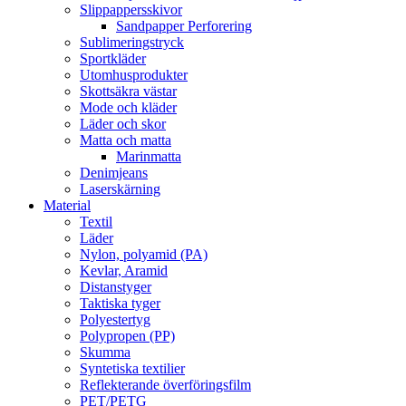
Slippappersskivor
Sandpapper Perforering
Sublimeringstryck
Sportkläder
Utomhusprodukter
Skottsäkra västar
Mode och kläder
Läder och skor
Matta och matta
Marinmatta
Denimjeans
Laserskärning
Material
Textil
Läder
Nylon, polyamid (PA)
Kevlar, Aramid
Distanstyger
Taktiska tyger
Polyestertyg
Polypropen (PP)
Skumma
Syntetiska textilier
Reflekterande överföringsfilm
PET/PETG