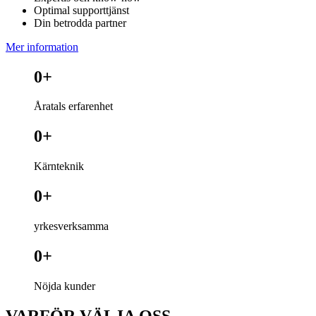
Optimal supporttjänst
Din betrodda partner
Mer information
0
+
Åratals erfarenhet
0
+
Kärnteknik
0
+
yrkesverksamma
0
+
Nöjda kunder
VARFÖR VÄLJA OSS