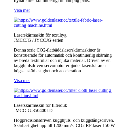
flyttar arket kontinuerligt till lämplig plats.
Visa mer
Laserskärmaskin för textiltyg
JMCCJG / JYCCJG-serien
Denna serie CO2-flatbäddslaserskärmaskiner är
konstruerade för automatisk och kontinuerlig skärning
av breda textilrullar och mjuka material. Driven av en
kugghjulsdriven servomotor erbjuder laserskäraren
högsta skärhastighet och acceleration.
Visa mer
Laserskärmaskin för filterduk
JMCCJG-350400LD
Högprecisionsdriven kugghjuls- och kuggstångsdriven.
Skärhastighet upp till 1200 mm/s. CO2 RF-laser 150 W