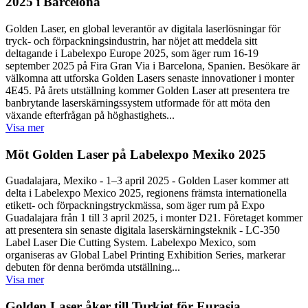
2025 i Barcelona
Golden Laser, en global leverantör av digitala laserlösningar för
tryck- och förpackningsindustrin, har nöjet att meddela sitt
deltagande i Labelexpo Europe 2025, som äger rum 16-19
september 2025 på Fira Gran Via i Barcelona, ​​Spanien. Besökare är
välkomna att utforska Golden Lasers senaste innovationer i monter
4E45. På årets utställning kommer Golden Laser att presentera tre
banbrytande laserskärningssystem utformade för att möta den
växande efterfrågan på höghastighets...
Visa mer
Möt Golden Laser på Labelexpo Mexiko 2025
Guadalajara, Mexiko - 1–3 april 2025 - Golden Laser kommer att
delta i Labelexpo Mexico 2025, regionens främsta internationella
etikett- och förpackningstryckmässa, som äger rum på Expo
Guadalajara från 1 till 3 april 2025, i monter D21. Företaget kommer
att presentera sin senaste digitala laserskärningsteknik - LC-350
Label Laser Die Cutting System. Labelexpo Mexico, som
organiseras av Global Label Printing Exhibition Series, markerar
debuten för denna berömda utställning...
Visa mer
Golden Laser åker till Turkiet för Eurasia