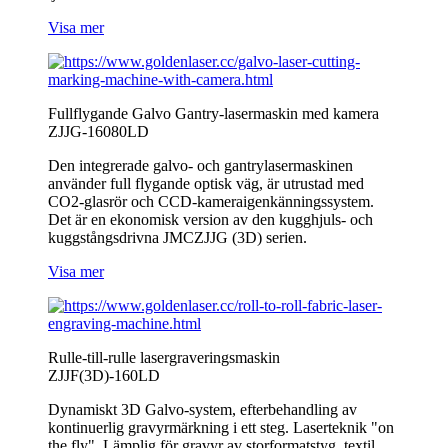
Visa mer
Fullflygande Galvo Gantry-lasermaskin med kamera
ZJJG-16080LD
Den integrerade galvo- och gantrylasermaskinen
använder full flygande optisk väg, är utrustad med
CO2-glasrör och CCD-kameraigenkänningssystem.
Det är en ekonomisk version av den kugghjuls- och
kuggstångsdrivna JMCZJJG (3D) serien.
Visa mer
Rulle-till-rulle lasergraveringsmaskin
ZJJF(3D)-160LD
Dynamiskt 3D Galvo-system, efterbehandling av
kontinuerlig gravyrmärkning i ett steg. Laserteknik "on
the fly". Lämplig för gravyr av storformatstyg, textil,