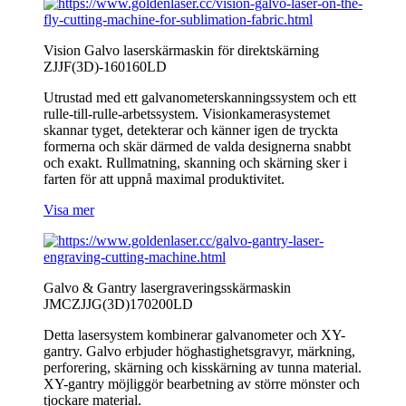
Vision Galvo laserskärmaskin för direktskärning
ZJJF(3D)-160160LD
Utrustad med ett galvanometerskanningssystem och ett
rulle-till-rulle-arbetssystem. Visionkamerasystemet
skannar tyget, detekterar och känner igen de tryckta
formerna och skär därmed de valda designerna snabbt
och exakt. Rullmatning, skanning och skärning sker i
farten för att uppnå maximal produktivitet.
Visa mer
Galvo & Gantry lasergraveringsskärmaskin
JMCZJJG(3D)170200LD
Detta lasersystem kombinerar galvanometer och XY-
gantry. Galvo erbjuder höghastighetsgravyr, märkning,
perforering, skärning och kisskärning av tunna material.
XY-gantry möjliggör bearbetning av större mönster och
tjockare material.