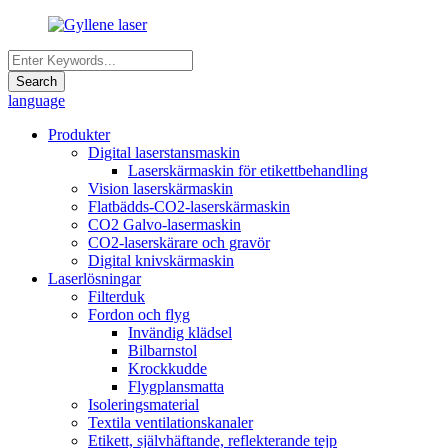
language
Produkter
Digital laserstansmaskin
Laserskärmaskin för etikettbehandling
Vision laserskärmaskin
Flatbädds-CO2-laserskärmaskin
CO2 Galvo-lasermaskin
CO2-laserskärare och gravör
Digital knivskärmaskin
Laserlösningar
Filterduk
Fordon och flyg
Invändig klädsel
Bilbarnstol
Krockkudde
Flygplansmatta
Isoleringsmaterial
Textila ventilationskanaler
Etikett, självhäftande, reflekterande tejp