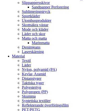
Slippappersskivor
Sandpapper Perforering
Sublimeringstryck
Sportkläder
Utomhusprodukter
Skottsäkra västar
Mode och kläder
Läder och skor
Matta och matta
Marinmatta
Denimjeans
Laserskärning
Material
Textil
Läder
Nylon, polyamid (PA)
Kevlar, Aramid
Distanstyger
Taktiska tyger
Polyestertyg
Polypropen (PP)
Skumma
Syntetiska textilier
Reflekterande överföringsfilm
PET/PETG