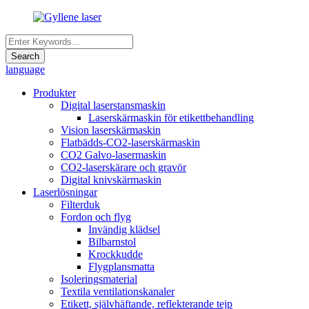
language
Produkter
Digital laserstansmaskin
Laserskärmaskin för etikettbehandling
Vision laserskärmaskin
Flatbädds-CO2-laserskärmaskin
CO2 Galvo-lasermaskin
CO2-laserskärare och gravör
Digital knivskärmaskin
Laserlösningar
Filterduk
Fordon och flyg
Invändig klädsel
Bilbarnstol
Krockkudde
Flygplansmatta
Isoleringsmaterial
Textila ventilationskanaler
Etikett, självhäftande, reflekterande tejp