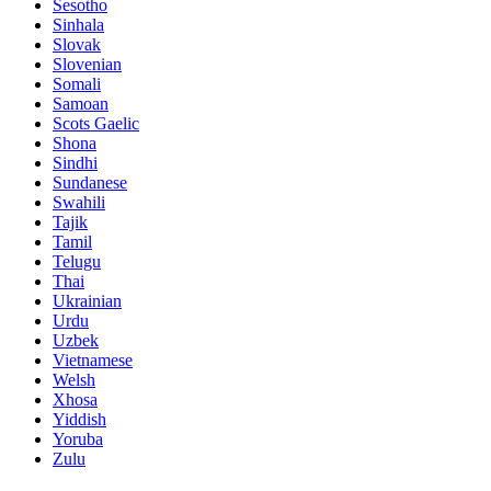
Sesotho
Sinhala
Slovak
Slovenian
Somali
Samoan
Scots Gaelic
Shona
Sindhi
Sundanese
Swahili
Tajik
Tamil
Telugu
Thai
Ukrainian
Urdu
Uzbek
Vietnamese
Welsh
Xhosa
Yiddish
Yoruba
Zulu