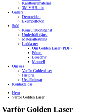
Kardborrematerial
3M VHB-tejp
Galleri
Demovideo
Exempelfoton
Stöd
Konsultationstjänst
Underhållstjänst
Materialtestning
Ladda ner
Om Golden Laser (PDF)
Förare
Broschyr
Manuell
Om oss
Varför Goldenlaser
Historia
Utställningar
Kontakta oss
Hem
Varför Golden Laser
Varför Golden Laser