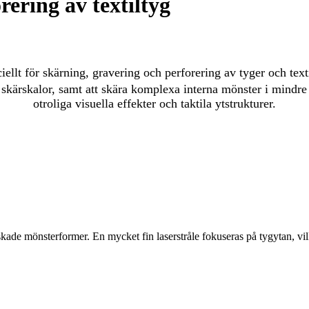
ering av textiltyg
ellt för skärning, gravering och perforering av tyger och text
ora skärskalor, samt att skära komplexa interna mönster i mindr
otroliga visuella effekter och taktila ytstrukturer.
nskade mönsterformer. En mycket fin laserstråle fokuseras på tygytan, vil