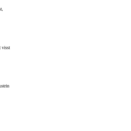
t,
 visst
ustrin