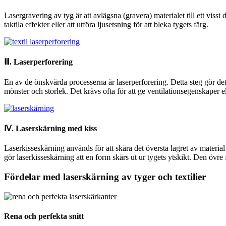
Lasergravering av tyg är att avlägsna (gravera) materialet till ett visst
taktila effekter eller att utföra ljusetsning för att bleka tygets färg.
Ⅲ. Laserperforering
En av de önskvärda processerna är laserperforering. Detta steg gör det m
mönster och storlek. Det krävs ofta för att ge ventilationsegenskaper el
Ⅳ. Laserskärning med kiss
Laserkisseskärning används för att skära det översta lagret av materia
gör laserkisseskärning att en form skärs ut ur tygets ytskikt. Den övre
Fördelar med laserskärning av tyger och textilier
Rena och perfekta snitt