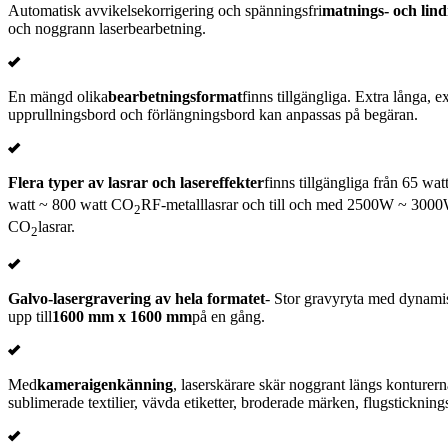
Automatisk avvikelsekorrigering och spänningsfri
matnings- och lin
och noggrann laserbearbetning.
En mängd olika
bearbetningsformat
finns tillgängliga. Extra långa, e
upprullningsbord och förlängningsbord kan anpassas på begäran.
Flera typer av lasrar och lasereffekter
finns tillgängliga från 65 wa
watt ~ 800 watt CO
RF-metalllasrar och till och med 2500W ~ 3000W 
2
CO
lasrar.
2
Galvo-lasergravering av hela formatet
- Stor gravyryta med dynam
upp till
1600 mm x 1600 mm
på en gång.
Med
kameraigenkänning
, laserskärare skär noggrant längs konturerna
sublimerade textilier, vävda etiketter, broderade märken, flugstickning