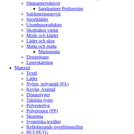
Slippappersskivor
Sandpapper Perforering
Sublimeringstryck
Sportkläder
Utomhusprodukter
Skottsäkra västar
Mode och kläder
Läder och skor
Matta och matta
Marinmatta
Denimjeans
Laserskärning
Material
Textil
Läder
Nylon, polyamid (PA)
Kevlar, Aramid
Distanstyger
Taktiska tyger
Polyestertyg
Polypropen (PP)
Skumma
Syntetiska textilier
Reflekterande överföringsfilm
PET/PETG