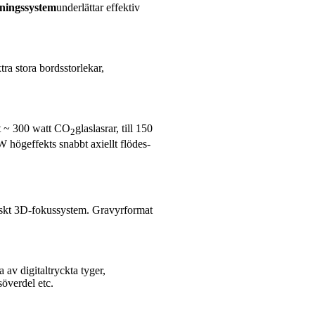
dningssystem
underlättar effektiv
xtra stora bordsstorlekar,
tt ~ 300 watt CO
glaslasrar, till 150
2
högeffekts snabbt axiellt flödes-
iskt 3D-fokussystem. Gravyrformat
 av digitaltryckta tyger,
söverdel etc.