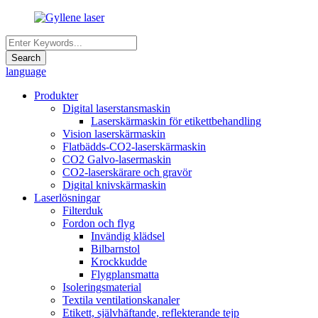
language
Produkter
Digital laserstansmaskin
Laserskärmaskin för etikettbehandling
Vision laserskärmaskin
Flatbädds-CO2-laserskärmaskin
CO2 Galvo-lasermaskin
CO2-laserskärare och gravör
Digital knivskärmaskin
Laserlösningar
Filterduk
Fordon och flyg
Invändig klädsel
Bilbarnstol
Krockkudde
Flygplansmatta
Isoleringsmaterial
Textila ventilationskanaler
Etikett, självhäftande, reflekterande tejp