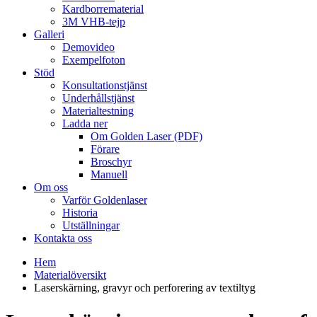
Kardborrematerial
3M VHB-tejp
Galleri
Demovideo
Exempelfoton
Stöd
Konsultationstjänst
Underhållstjänst
Materialtestning
Ladda ner
Om Golden Laser (PDF)
Förare
Broschyr
Manuell
Om oss
Varför Goldenlaser
Historia
Utställningar
Kontakta oss
Hem
Materialöversikt
Laserskärning, gravyr och perforering av textiltyg