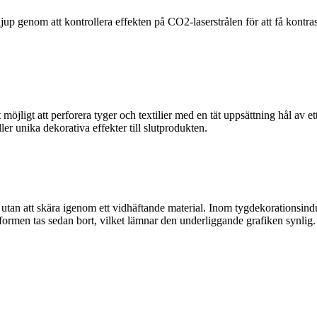
 djup genom att kontrollera effekten på CO2-laserstrålen för att få kontras
öjligt att perforera tyger och textilier med en tät uppsättning hål av ett
ler unika dekorativa effekter till slutprodukten.
l utan att skära igenom ett vidhäftande material. Inom tygdekorationsind
 formen tas sedan bort, vilket lämnar den underliggande grafiken synlig.