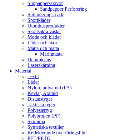
Slippappersskivor
Sandpapper Perforering
Sublimeringstryck
Sportkläder
Utomhusprodukter
Skottsäkra västar
Mode och kläder
Läder och skor
Matta och matta
Marinmatta
Denimjeans
Laserskärning
Material
Textil
Läder
Nylon, polyamid (PA)
Kevlar, Aramid
Distanstyger
Taktiska tyger
Polyestertyg
Polypropen (PP)
Skumma
Syntetiska textilier
Reflekterande överföringsfilm
PET/PETG