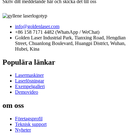
Skriv ditt meddelande här och skicka det till oss
info@goldenlaser.com
+86 158 7171 4482 (WhatsApp / WeChat)
Golden Laser Industrial Park, Tianxing Road, Hengdian
Street, Chuanlong Boulevard, Huangpi District, Wuhan,
Hubei, Kina
Populära länkar
Lasermaskiner
Laserlösningar
Exempelgalleri
Demovideo
om oss
Företagsprofil
Teknisk support
Nyheter