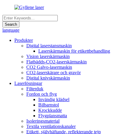
language
Produkter
Digital laserstansmaskin
Laserskärmaskin för etikettbehandling
Vision laserskärmaskin
Flatbädds-CO2-laserskärmaskin
CO2 Galvo-lasermaskin
CO2-laserskärare och gravör
Digital knivskärmaskin
Laserlösningar
Filterduk
Fordon och flyg
Invändig klädsel
Bilbarnstol
Krockkudde
Flygplansmatta
Isoleringsmaterial
Textila ventilationskanaler
Etikett, självhäftande, reflekterande tejp