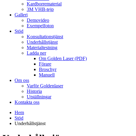
Kardborrematerial
3M VHB-tejp
Galleri
Demovideo
Exempelfoton
Stöd
Konsultationstjänst
Underhållstjänst
Materialtestning
Ladda ner
Om Golden Laser (PDF)
Förare
Broschyr
Manuell
Om oss
Varför Goldenlaser
Historia
Utställningar
Kontakta oss
Hem
Stöd
Underhållstjänst