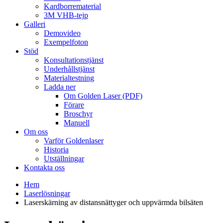
Kardborrematerial
3M VHB-tejp
Galleri
Demovideo
Exempelfoton
Stöd
Konsultationstjänst
Underhållstjänst
Materialtestning
Ladda ner
Om Golden Laser (PDF)
Förare
Broschyr
Manuell
Om oss
Varför Goldenlaser
Historia
Utställningar
Kontakta oss
Hem
Laserlösningar
Laserskärning av distansnättyger och uppvärmda bilsäten