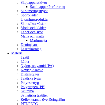
Slippappersskivor
Sandpapper Perforering
Sublimeringstryck
Sportkläder
Utomhusprodukter
Skottsäkra västar
Mode och kläder
Läder och skor
Matta och matta
Marinmatta
Denimjeans
Laserskärning
Material
Textil
Läder
Nylon, polyamid (PA)
Kevlar, Aramid
Distanstyger
Taktiska tyger
Polyestertyg
Polypropen (PP)
Skumma
Syntetiska textilier
Reflekterande överföringsfilm
PET/PETG