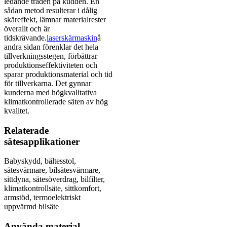
ledande tråden på kudden. En
sådan metod resulterar i dålig
skäreffekt, lämnar materialrester
överallt och är
tidskrävande.
laserskärmaskin
å
andra sidan förenklar det hela
tillverkningsstegen, förbättrar
produktionseffektiviteten och
sparar produktionsmaterial och tid
för tillverkarna. Det gynnar
kunderna med högkvalitativa
klimatkontrollerade säten av hög
kvalitet.
Relaterade
sätesapplikationer
Babyskydd, bältesstol,
sätesvärmare, bilsätesvärmare,
sittdyna, sätesöverdrag, bilfilter,
klimatkontrollsäte, sittkomfort,
armstöd, termoelektriskt
uppvärmd bilsäte
Använda material