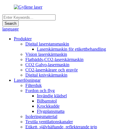
language
Produkter
Digital laserstansmaskin
Laserskärmaskin för etikettbehandling
Vision laserskärmaskin
Flatbädds-CO2-laserskärmaskin
CO2 Galvo-lasermaskin
CO2-laserskärare och gravör
Digital knivskärmaskin
Laserlösningar
Filterduk
Fordon och flyg
Invändig klädsel
Bilbarnstol
Krockkudde
Flygplansmatta
Isoleringsmaterial
Textila ventilationskanaler
Etikett, självhäftande, reflekterande tejp