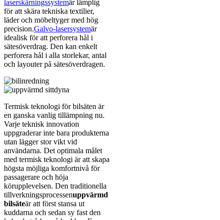
laserskärningssystem
är lämplig
för att skära tekniska textilier,
läder och möbeltyger med hög
precision.
Galvo-lasersystem
är
idealisk för att perforera hål i
sätesöverdrag. Den kan enkelt
perforera hål i alla storlekar, antal
och layouter på sätesöverdragen.
Termisk teknologi för bilsäten är
en ganska vanlig tillämpning nu.
Varje teknisk innovation
uppgraderar inte bara produkterna
utan lägger stor vikt vid
användarna. Det optimala målet
med termisk teknologi är att skapa
högsta möjliga komfortnivå för
passagerare och höja
körupplevelsen. Den traditionella
tillverkningsprocessen
uppvärmd
bilsäte
är att först stansa ut
kuddarna och sedan sy fast den