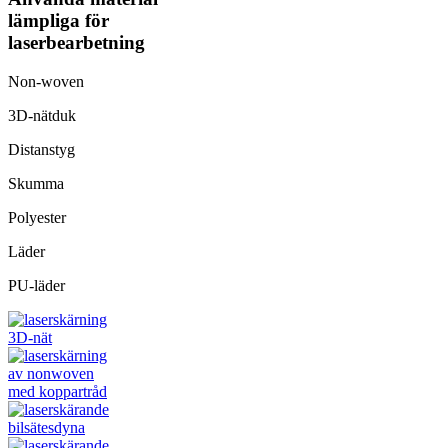
lämpliga för
laserbearbetning
Non-woven
3D-nätduk
Distanstyg
Skumma
Polyester
Läder
PU-läder