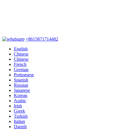
+8615871714482
English
Chinese
Chinese
French
German
Portuguese
Spanish
Russian
Japanese
Korean
Arabic
Irish
Greek
Turkish
Italian
Danish