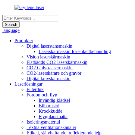
language
Produkter
Digital laserstansmaskin
Laserskärmaskin för etikettbehandling
Vision laserskärmaskin
Flatbädds-CO2-laserskärmaskin
CO2 Galvo-lasermaskin
CO2-laserskärare och gravör
Digital knivskärmaskin
Laserlösningar
Filterduk
Fordon och flyg
Invändig klädsel
Bilbarnstol
Krockkudde
Flygplansmatta
Isoleringsmaterial
Textila ventilationskanaler
Etikett, självhäftande, reflekterande tejp