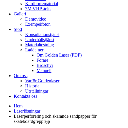
Kardborrematerial
3M VHB-tejp
Galleri
Demovideo
Exempelfoton
Stöd
Konsultationstjänst
Underhållstjänst
Materialtestning
Ladda ner
Om Golden Laser (PDF)
Förare
Broschyr
Manuell
Om oss
Varför Goldenlaser
Historia
Utställningar
Kontakta oss
Hem
Laserlösningar
Laserperforering och skärande sandpapper för
skateboardgrepptejp