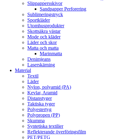
Slippappersskivor
Sandpapper Perforering
Sublimeringstryck
Sportkläder
Utomhusprodukter
Skottsäkra västar
Mode och kläder
Läder och skor
Matta och matta
Marinmatta
Denimjeans
Laserskärning
Material
Textil
Läder
Nylon, polyamid (PA)
Kevlar, Aramid
Distanstyger
Taktiska tyger
Polyestertyg
Polypropen (PP)
Skumma
Syntetiska textilier
Reflekterande överföringsfilm
PET/PETG