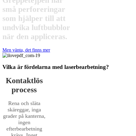
Greppetejpen har
små perforeringar
som hjälper till att
undvika luftbubblor
när den appliceras.
Men vänta, det finns mer
Vilka är fördelarna med laserbearbetning?
Kontaktlös
process
Rena och släta
skäreggar, inga
grader på kanterna,
ingen
efterbearbetning
krävs. Inget