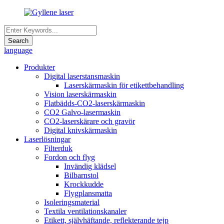
language
Produkter
Digital laserstansmaskin
Laserskärmaskin för etikettbehandling
Vision laserskärmaskin
Flatbädds-CO2-laserskärmaskin
CO2 Galvo-lasermaskin
CO2-laserskärare och gravör
Digital knivskärmaskin
Laserlösningar
Filterduk
Fordon och flyg
Invändig klädsel
Bilbarnstol
Krockkudde
Flygplansmatta
Isoleringsmaterial
Textila ventilationskanaler
Etikett, självhäftande, reflekterande tejp