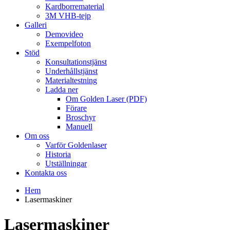
Kardborrematerial
3M VHB-tejp
Galleri
Demovideo
Exempelfoton
Stöd
Konsultationstjänst
Underhållstjänst
Materialtestning
Ladda ner
Om Golden Laser (PDF)
Förare
Broschyr
Manuell
Om oss
Varför Goldenlaser
Historia
Utställningar
Kontakta oss
Hem
Lasermaskiner
Lasermaskiner