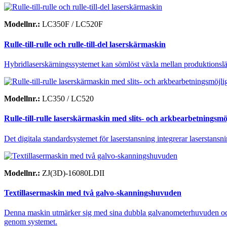
Modellnr.:
LC350F / LC520F
Rulle-till-rulle och rulle-till-del laserskärmaskin
Hybridlaserskärningssystemet kan sömlöst växla mellan produktionslägen ru
Modellnr.:
LC350 / LC520
Rulle-till-rulle laserskärmaskin med slits- och arkbearbetningsmö
Det digitala standardsystemet för laserstansning integrerar laserstansni
Modellnr.:
ZJ(3D)-16080LDII
Textillasermaskin med två galvo-skanningshuvuden
Denna maskin utmärker sig med sina dubbla galvanometerhuvuden och sk
genom systemet.