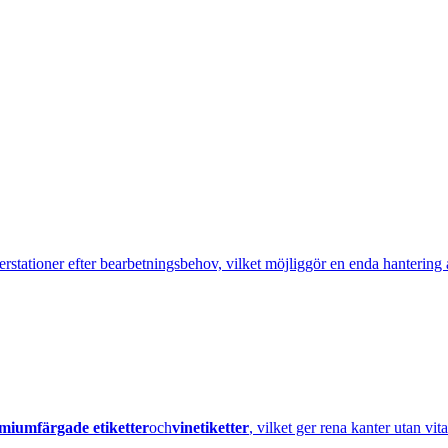
erstationer efter bearbetningsbehov, vilket möjliggör en enda hantering
miumfärgade etiketter
och
vinetiketter
, vilket ger rena kanter utan vita