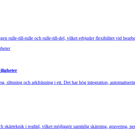
lle-till-rulle och rulle-till-del, vilket erbjuder flexibilitet vid bearbe
jligheter
ng, slitsning och arkfräsning i ett. Det har hög integration, automatiserin
ärteknik i realtid, vilket möjliggör samtidig skärning, gravering, pe