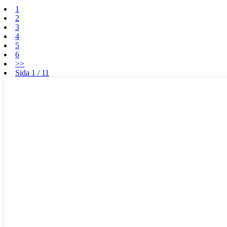
1
2
3
4
5
6
>>
Sida 1 / 11