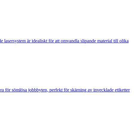
 lasersystem är idealiskt för att omvandla slipande material till olika
för sömlösa jobbbyten, perfekt för skärning av invecklade etiketter