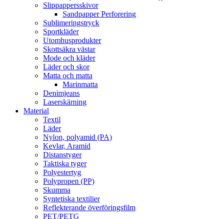
Slippappersskivor
Sandpapper Perforering
Sublimeringstryck
Sportkläder
Utomhusprodukter
Skottsäkra västar
Mode och kläder
Läder och skor
Matta och matta
Marinmatta
Denimjeans
Laserskärning
Material
Textil
Läder
Nylon, polyamid (PA)
Kevlar, Aramid
Distanstyger
Taktiska tyger
Polyestertyg
Polypropen (PP)
Skumma
Syntetiska textilier
Reflekterande överföringsfilm
PET/PETG