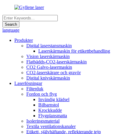
language
Produkter
Digital laserstansmaskin
Laserskärmaskin för etikettbehandling
Vision laserskärmaskin
Flatbädds-CO2-laserskärmaskin
CO2 Galvo-lasermaskin
CO2-laserskärare och gravör
Digital knivskärmaskin
Laserlösningar
Filterduk
Fordon och flyg
Invändig klädsel
Bilbarnstol
Krockkudde
Flygplansmatta
Isoleringsmaterial
Textila ventilationskanaler
Etikett, självhäftande, reflekterande tejp