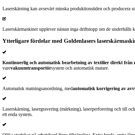
Laserskärning kan avsevärt minska produktionstiden och producera sni
Laserskärmaskiner upplever nästan inga driftstopp om de underhålls k
Ytterligare fördelar med Goldenlasers laserskärmaski
Kontinuerlig och automatisk bearbetning av textilier direkt från 
vare
vakuumtransportör
system och automatisk matare.
Automatisk matningsanordning, med
automatisk korrigering av avv
Laserskärning, lasergravering (märkning), laserperforering och till oc
ett enda system.
Olika storlekar på arbetsbord finns tillgängliga. Extra breda, extra lå