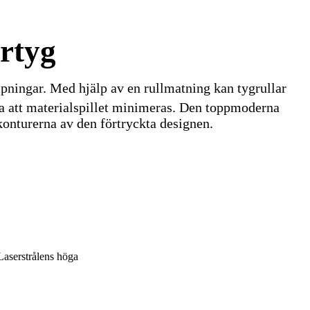
ertyg
ämpningar. Med hjälp av en rullmatning kan tygrullar
lla att materialspillet minimeras. Den toppmoderna
konturerna av den förtryckta designen.
Laserstrålens höga