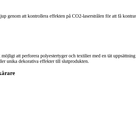
djup genom att kontrollera effekten på CO2-laserstrålen för att få kontrast
öjligt att perforera polyestertyger och textilier med en tät uppsättning h
ler unika dekorativa effekter till slutprodukten.
kärare