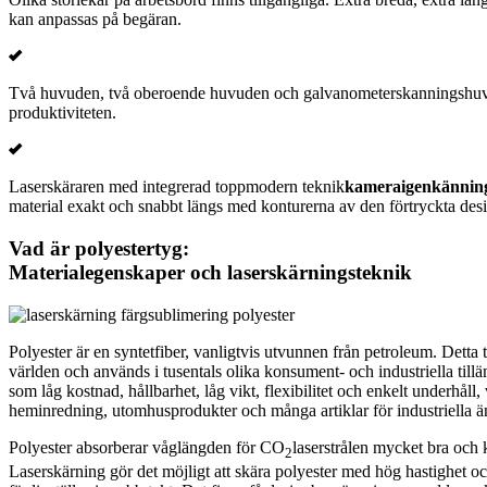
kan anpassas på begäran.
Två huvuden, två oberoende huvuden och galvanometerskanningshuvu
produktiviteten.
Laserskäraren med integrerad toppmodern teknik
kameraigenkännin
material exakt och snabbt längs med konturerna av den förtryckta des
Vad är polyestertyg:
Materialegenskaper och laserskärningsteknik
Polyester är en syntetfiber, vanligtvis utvunnen från petroleum. Detta t
världen och används i tusentals olika konsument- och industriella til
som låg kostnad, hållbarhet, låg vikt, flexibilitet och enkelt underhåll, 
heminredning, utomhusprodukter och många artiklar för industriella 
Polyester absorberar våglängden för CO
laserstrålen mycket bra och 
2
Laserskärning gör det möjligt att skära polyester med hög hastighet och