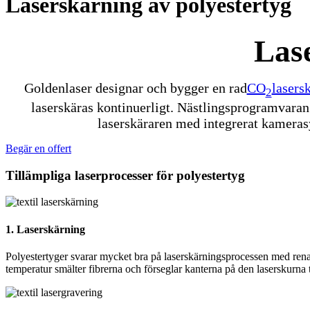
Laserskärning av polyestertyg
Lase
Goldenlaser designar och bygger en rad
CO
lasers
2
laserskäras kontinuerligt. Nästlingsprogramvaran 
laserskäraren med integrerat kamerasy
Begär en offert
Tillämpliga laserprocesser för polyestertyg
1. Laserskärning
Polyestertyger svarar mycket bra på laserskärningsprocessen med rena 
temperatur smälter fibrerna och förseglar kanterna på den laserskurna t