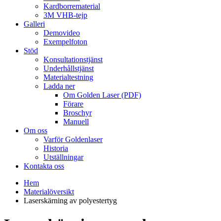
Kardborrematerial
3M VHB-tejp
Galleri
Demovideo
Exempelfoton
Stöd
Konsultationstjänst
Underhållstjänst
Materialtestning
Ladda ner
Om Golden Laser (PDF)
Förare
Broschyr
Manuell
Om oss
Varför Goldenlaser
Historia
Utställningar
Kontakta oss
Hem
Materialöversikt
Laserskärning av polyestertyg