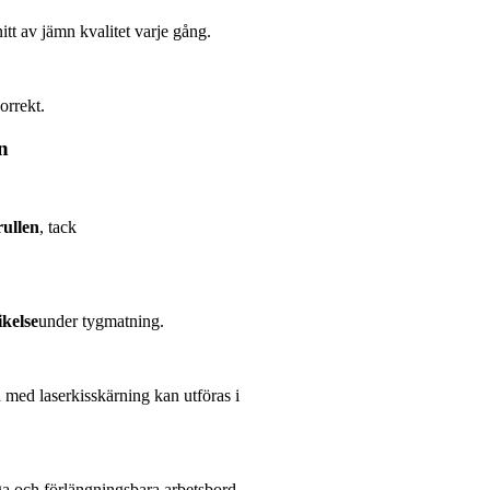
tt av jämn kvalitet varje gång.
orrekt.
n
rullen
, tack
ikelse
under tygmatning.
h med laserkisskärning kan utföras i
nga och förlängningsbara arbetsbord