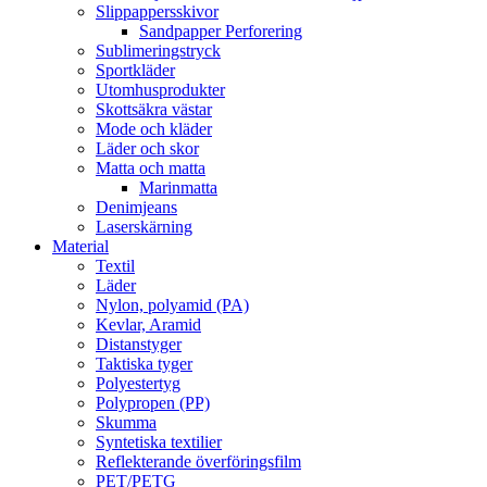
Slippappersskivor
Sandpapper Perforering
Sublimeringstryck
Sportkläder
Utomhusprodukter
Skottsäkra västar
Mode och kläder
Läder och skor
Matta och matta
Marinmatta
Denimjeans
Laserskärning
Material
Textil
Läder
Nylon, polyamid (PA)
Kevlar, Aramid
Distanstyger
Taktiska tyger
Polyestertyg
Polypropen (PP)
Skumma
Syntetiska textilier
Reflekterande överföringsfilm
PET/PETG