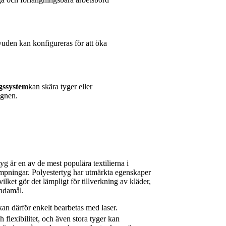
den kan konfigureras för att öka
gssystem
kan skära tyger eller
ignen.
yg är en av de mest populära textilierna i
lämpningar. Polyestertyg har utmärkta egenskaper
vilket gör det lämpligt för tillverkning av kläder,
ändamål.
kan därför enkelt bearbetas med laser.
 flexibilitet, och även stora tyger kan