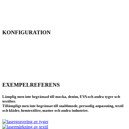
inom 1800 mm åt gången.
Matning, återspolning och lasergravering utförs samtidigt för att
säkerställa kontinuiteten i gravyrgrafiken, och gravyrens längd kan
förlängas i oändlighet.
KONFIGURATION
Standardutrustad med 500W CO2 RF-metalllasergenerator.
Rödljuspositionering och intelligent matningskorrigeringssystem
säkerställer höghastighetsbearbetning med hög precision.
5-tums digital kontrollskärm, som stöder en mängd olika
anslutningssätt, både offline- och online-drift är tillgänglig.
EXEMPELREFERENS
Lämplig men inte begränsad till mocka, denim, EVA och andra tyger och
textilier.
Tillämpligt men inte begränsat till snabbmode, personlig anpassning, textil
och kläder, hemtextilier, mattor och andra industrier.