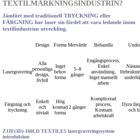
TEXTILMÄRKNINGSINDUSTRIN?
Jämfört med traditionell TRYCKNING eller
FÄRGNING har laser sin fördel att vara ledande inom
textilindustrins utveckling.
Design
Forma
Mervärde
Behandla
Under
Engångsprocess,
Alla
Inget
Enkel
Nästan
personliga
5–8
Lasergravering
behov
användning,
förbruknin
design,
gånger
forma
Inget manuellt
underhål
livfull
arbete
Komplicerad
Enkelt
Hög
Färgning och
process,
Dyra fä
och
kostnad
2 gånger
tryckning
Kostsam
och b
trivialt
forma
arbetskraft
ZJJF(3D)-160LD TEXTILES lasergraveringssystem
introduktion