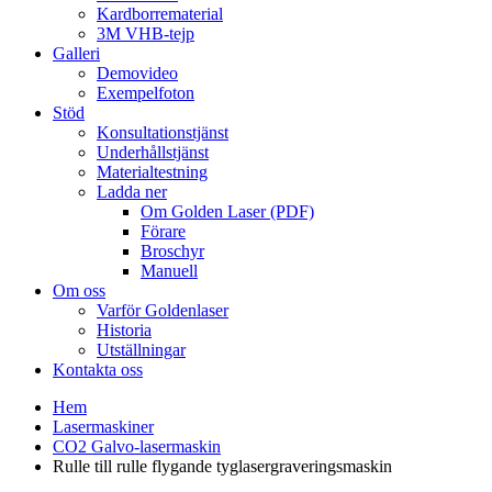
Kardborrematerial
3M VHB-tejp
Galleri
Demovideo
Exempelfoton
Stöd
Konsultationstjänst
Underhållstjänst
Materialtestning
Ladda ner
Om Golden Laser (PDF)
Förare
Broschyr
Manuell
Om oss
Varför Goldenlaser
Historia
Utställningar
Kontakta oss
Hem
Lasermaskiner
CO2 Galvo-lasermaskin
Rulle till rulle flygande tyglasergraveringsmaskin