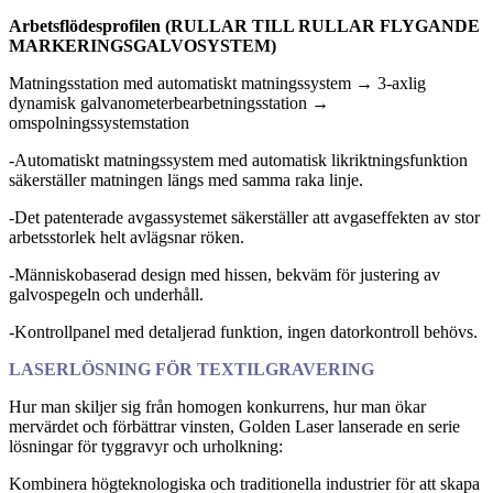
Arbetsflödesprofilen (RULLAR TILL RULLAR FLYGANDE
MARKERINGSGALVOSYSTEM)
Matningsstation med automatiskt matningssystem → 3-axlig
dynamisk galvanometerbearbetningsstation →
omspolningssystemstation
-Automatiskt matningssystem med automatisk likriktningsfunktion
säkerställer matningen längs med samma raka linje.
-Det patenterade avgassystemet säkerställer att avgaseffekten av stor
arbetsstorlek helt avlägsnar röken.
-Människobaserad design med hissen, bekväm för justering av
galvospegeln och underhåll.
-Kontrollpanel med detaljerad funktion, ingen datorkontroll behövs.
LASERLÖSNING FÖR TEXTILGRAVERING
Hur man skiljer sig från homogen konkurrens, hur man ökar
mervärdet och förbättrar vinsten, Golden Laser lanserade en serie
lösningar för tyggravyr och urholkning:
Kombinera högteknologiska och traditionella industrier för att skapa