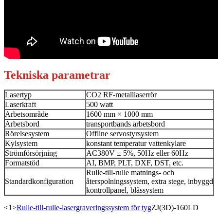
Tekniska parametrar
Lasertyp
CO2 RF-metalllaserrör
Laserkraft
500 watt
Arbetsområde
1600 mm × 1000 mm
Arbetsbord
transportbands arbetsbord
Rörelsesystem
Offline servostyrsystem
Kylsystem
konstant temperatur vattenkylare
Strömförsörjning
AC380V ± 5%, 50Hz eller 60Hz
Formatstöd
AI, BMP, PLT, DXF, DST, etc.
Rulle-till-rulle matnings- och
Standardkonfiguration
återspolningssystem, extra stege, inbyggd
kontrollpanel, blåssystem
<1>
Rulle-till-rulle-lasergraveringssystem för tyg
ZJ(3D)-160LD