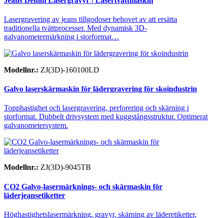
Jeans Denim Lasergravyr | Lasertvättmaskin
Lasergravering av jeans tillgodoser behovet av att ersätta
traditionella tvättprocesser. Med dynamisk 3D-
galvanometermärkning i storformat…
Modellnr.:
ZJ(3D)-160100LD
Galvo laserskärmaskin för lädergravering för skoindustrin
Topphastighet och lasergravering, perforering och skärning i
storformat. Dubbelt drivsystem med kuggstångsstruktur. Optimerat
galvanometersystem.
Modellnr.:
ZJ(3D)-9045TB
CO2 Galvo-lasermärknings- och skärmaskin för
läderjeansetiketter
Höghastighetslasermärkning, gravyr, skärning av läderetiketter,