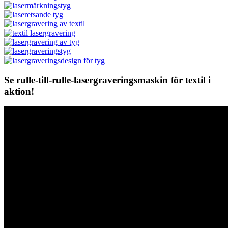
Se rulle-till-rulle-lasergraveringsmaskin för textil i
aktion!