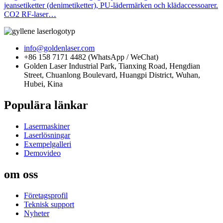
jeansetiketter (denimetiketter), PU-lädermärken och klädaccessoarer.
CO2 RF-laser…
info@goldenlaser.com
+86 158 7171 4482 (WhatsApp / WeChat)
Golden Laser Industrial Park, Tianxing Road, Hengdian
Street, Chuanlong Boulevard, Huangpi District, Wuhan,
Hubei, Kina
Populära länkar
Lasermaskiner
Laserlösningar
Exempelgalleri
Demovideo
om oss
Företagsprofil
Teknisk support
Nyheter