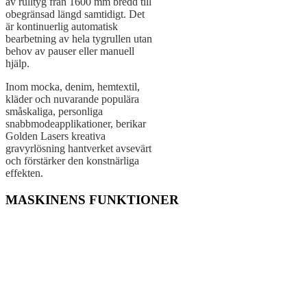
av rulltyg från 1600 mm bredd till
obegränsad längd samtidigt. Det
är kontinuerlig automatisk
bearbetning av hela tygrullen utan
behov av pauser eller manuell
hjälp.
Inom mocka, denim, hemtextil,
kläder och nuvarande populära
småskaliga, personliga
snabbmodeapplikationer, berikar
Golden Lasers kreativa
gravyrlösning hantverket avsevärt
och förstärker den konstnärliga
effekten.
MASKINENS FUNKTIONER
Golden Lasers system för rulle-till-rulle-gravering av tyger ger tyger
ett betydande värde genom digital kreativ lasergravering.
Den kan göra olika gravyrer, märkning och urholkningsdesigner
omedelbart, inget behov av en tryckvals i förväg.
Den dynamiska 3D-fokuseringstekniken kan uppnå fluggravering