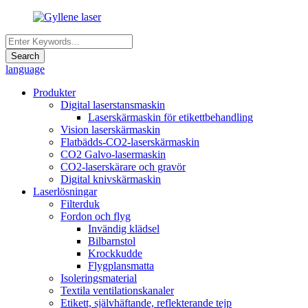
language
Produkter
Digital laserstansmaskin
Laserskärmaskin för etikettbehandling
Vision laserskärmaskin
Flatbädds-CO2-laserskärmaskin
CO2 Galvo-lasermaskin
CO2-laserskärare och gravör
Digital knivskärmaskin
Laserlösningar
Filterduk
Fordon och flyg
Invändig klädsel
Bilbarnstol
Krockkudde
Flygplansmatta
Isoleringsmaterial
Textila ventilationskanaler
Etikett, självhäftande, reflekterande tejp