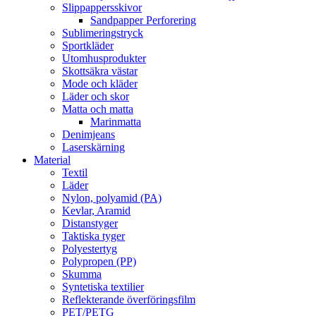
Slippappersskivor
Sandpapper Perforering
Sublimeringstryck
Sportkläder
Utomhusprodukter
Skottsäkra västar
Mode och kläder
Läder och skor
Matta och matta
Marinmatta
Denimjeans
Laserskärning
Material
Textil
Läder
Nylon, polyamid (PA)
Kevlar, Aramid
Distanstyger
Taktiska tyger
Polyestertyg
Polypropen (PP)
Skumma
Syntetiska textilier
Reflekterande överföringsfilm
PET/PETG