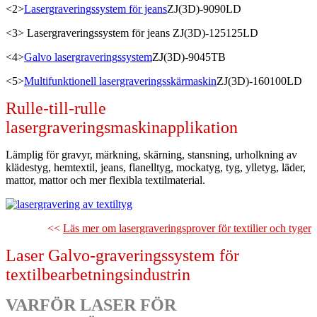
<2>
Lasergraveringssystem för jeans
ZJ(3D)-9090LD
<3> Lasergraveringssystem för jeans ZJ(3D)-125125LD
<4>
Galvo lasergraveringssystem
ZJ(3D)-9045TB
<5>
Multifunktionell lasergraveringsskärmaskin
ZJ(3D)-160100LD
Rulle-till-rulle
lasergraveringsmaskinapplikation
Lämplig för gravyr, märkning, skärning, stansning, urholkning av
klädestyg, hemtextil, jeans, flanelltyg, mockatyg, tyg, ylletyg, läder,
mattor, mattor och mer flexibla textilmaterial.
<<
Läs mer om lasergraveringsprover för textilier och tyger
Laser Galvo-graveringssystem för
textilbearbetningsindustrin
VARFÖR LASER FÖR