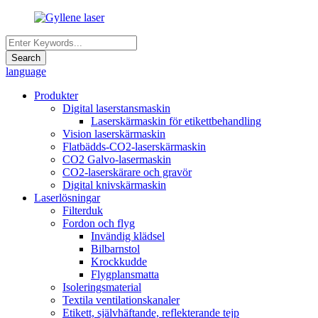
language
Produkter
Digital laserstansmaskin
Laserskärmaskin för etikettbehandling
Vision laserskärmaskin
Flatbädds-CO2-laserskärmaskin
CO2 Galvo-lasermaskin
CO2-laserskärare och gravör
Digital knivskärmaskin
Laserlösningar
Filterduk
Fordon och flyg
Invändig klädsel
Bilbarnstol
Krockkudde
Flygplansmatta
Isoleringsmaterial
Textila ventilationskanaler
Etikett, självhäftande, reflekterande tejp