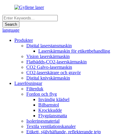
language
Produkter
Digital laserstansmaskin
Laserskärmaskin för etikettbehandling
Vision laserskärmaskin
Flatbädds-CO2-laserskärmaskin
CO2 Galvo-lasermaskin
CO2-laserskärare och gravör
Digital knivskärmaskin
Laserlösningar
Filterduk
Fordon och flyg
Invändig klädsel
Bilbarnstol
Krockkudde
Flygplansmatta
Isoleringsmaterial
Textila ventilationskanaler
Etikett, självhäftande, reflekterande tejp