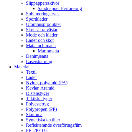
Slippappersskivor
Sandpapper Perforering
Sublimeringstryck
Sportkläder
Utomhusprodukter
Skottsäkra västar
Mode och kläder
Läder och skor
Matta och matta
Marinmatta
Denimjeans
Laserskärning
Material
Textil
Läder
Nylon, polyamid (PA)
Kevlar, Aramid
Distanstyger
Taktiska tyger
Polyestertyg
Polypropen (PP)
Skumma
Syntetiska textilier
Reflekterande överföringsfilm
PET/PETG