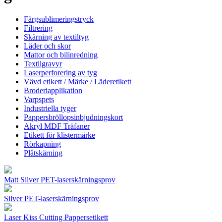
Färgsublimeringstryck
Filtrering
Skärning av textiltyg
Läder och skor
Mattor och bilinredning
Textilgravyr
Laserperforering av tyg
Vävd etikett / Märke / Läderetikett
Broderiapplikation
Varpspets
Industriella tyger
Pappersbröllopsinbjudningskort
Akryl MDF Träfaner
Etikett för klistermärke
Rörkapning
Plåtskärning
Matt Silver PET-laserskärningsprov
Silver PET-laserskärningsprov
Laser Kiss Cutting Pappersetikett