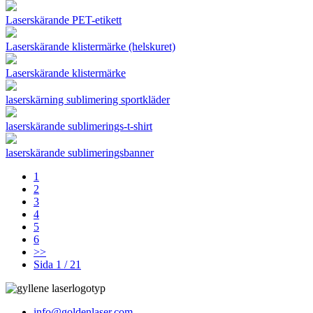
Laserskärande PET-etikett
Laserskärande klistermärke (helskuret)
Laserskärande klistermärke
laserskärning sublimering sportkläder
laserskärande sublimerings-t-shirt
laserskärande sublimeringsbanner
1
2
3
4
5
6
>>
Sida 1 / 21
info@goldenlaser.com