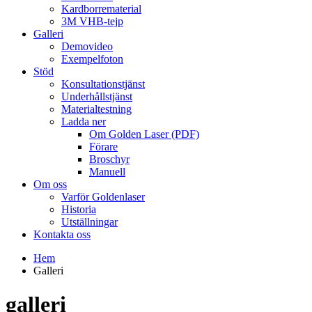
Kardborrematerial
3M VHB-tejp
Galleri
Demovideo
Exempelfoton
Stöd
Konsultationstjänst
Underhållstjänst
Materialtestning
Ladda ner
Om Golden Laser (PDF)
Förare
Broschyr
Manuell
Om oss
Varför Goldenlaser
Historia
Utställningar
Kontakta oss
Hem
Galleri
galleri