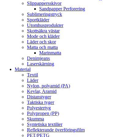
Slippappersskivor
Sandpapper Perforering
Sublimeringstryck
Sportkläder
Utomhusprodukter
Skottsäkra västar
Mode och kläder
Läder och skor
Matta och matta
Marinmatta
Denimjeans
Laserskärning
Material
Textil
Läder
Nylon, polyamid (PA)
Kevlar, Aramid
Distanstyger
Taktiska tyger
Polyestertyg
Polypropen (PP)
Skumma
Syntetiska textilier
Reflekterande överföringsfilm
PET/PETG