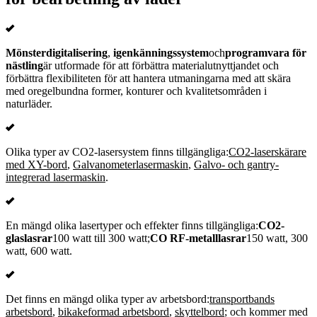
Mönsterdigitalisering
,
igenkänningssystem
och
programvara för
nästling
är utformade för att förbättra materialutnyttjandet och
förbättra flexibiliteten för att hantera utmaningarna med att skära
med oregelbundna former, konturer och kvalitetsområden i
naturläder.
Olika typer av CO2-lasersystem finns tillgängliga:
CO2-laserskärare
med XY-bord
,
Galvanometerlasermaskin
,
Galvo- och gantry-
integrerad lasermaskin
.
En mängd olika lasertyper och effekter finns tillgängliga:
CO2-
glaslasrar
100 watt till 300 watt;
CO RF-metalllasrar
150 watt, 300
watt, 600 watt.
Det finns en mängd olika typer av arbetsbord:
transportbands
arbetsbord
,
bikakeformad arbetsbord
,
skyttelbord
; och kommer med