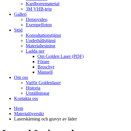
Kardborrematerial
3M VHB-tejp
Galleri
Demovideo
Exempelfoton
Stöd
Konsultationstjänst
Underhållstjänst
Materialtestning
Ladda ner
Om Golden Laser (PDF)
Förare
Broschyr
Manuell
Om oss
Varför Goldenlaser
Historia
Utställningar
Kontakta oss
Hem
Materialöversikt
Laserskärning och gravyr av läder