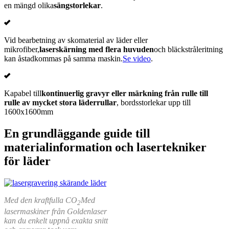
en mängd olika
sängstorlekar
.
Vid bearbetning av skomaterial av läder eller
mikrofiber,
laserskärning med flera huvuden
och bläckstråleritning
kan åstadkommas på samma maskin.
Se video
.
Kapabel till
kontinuerlig gravyr eller märkning från rulle till
rulle av mycket stora läderrullar
, bordsstorlekar upp till
1600x1600mm
En grundläggande guide till
materialinformation och lasertekniker
för läder
Med den kraftfulla CO
Med
2
lasermaskiner från Goldenlaser
kan du enkelt uppnå exakta snitt