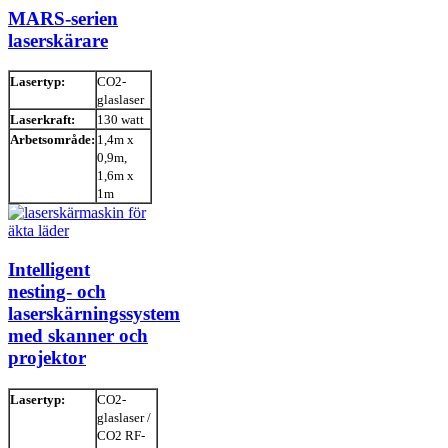
MARS-serien
laserskärare
Lasertyp:
CO2-
glaslaser
Laserkraft:
130 watt
Arbetsområde:
1,4m x
0,9m,
1,6m x
1m
Intelligent
nesting- och
laserskärningssystem
med skanner och
projektor
Lasertyp:
CO2-
glaslaser /
CO2 RF-