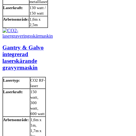
metalllaser
Laserkraft:
130 watt /
150 watt
Arbetsområde:
1,6m x
2,5m
Gantry & Galvo
integrerad
laserskärande
gravyrmaskin
Lasertyp:
CO2 RF-
laser
Laserkraft:
150
watt,
300
watt,
600 watt
Arbetsområde:
1,6m x
1m,
1,7m x