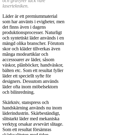
och gravyrer tack vare
lasertekniken.
Läder är ett premiummaterial
som har använts i evigheter, men
det finns även i dagens
produktionsprocesser. Naturligt
och syntetiskt läder används i en
mängd olika branscher. Förutom
skor och kläder tillverkas även
många modeartiklar och
accessoarer av läder, såsom
väskor, plånböcker, handväskor,
bälten etc. Som ett resultat fyller
läder ett speciellt syfte för
designers. Dessutom används
läder ofta inom möbelsektorn
och bilinredning.
Skärkniv, stanspress och
handskärning används nu inom
läderindustrin. Skärbeständigt,
slitstarkt läder med mekaniska
verktyg orsakar avsevärt slitage.
Som ett resultat försämras
skärkvaliteten med tiden.