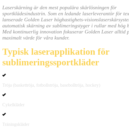
Laserskärning är den mest populära skärlösningen för
sportklädesindustrin. Som en ledande laserleverantör för tex
lanserade Golden Laser höghastighets-visionslaserskärsyste
automatisk skärning av sublimeringstyger i rullar med hög h
Med kontinuerlig innovation fokuserar Golden Laser alltid p
maximalt värde för våra kunder.
Typisk laserapplikation för
sublimeringssportkläder
Tröja (baskettröja, fotbollströja, basebolltröja, hockey)
Cykelkläder
Träningskläder