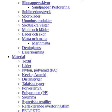
Slippappersskivor
Sandpapper Perforering
Sublimeringstryck
Sportkläder
Utomhusprodukter
Skottsäkra västar
Mode och kläder
Läder och skor
Matta och matta
Marinmatta
Denimjeans
Laserskärning
Material
Textil
Läder
Nylon, polyamid (PA)
Kevlar, Aramid
Distanstyger
Taktiska tyger
Polyestertyg
Polypropen (PP)
Skumma
Syntetiska textilier
Reflekterande överföringsfilm
PET/PETG