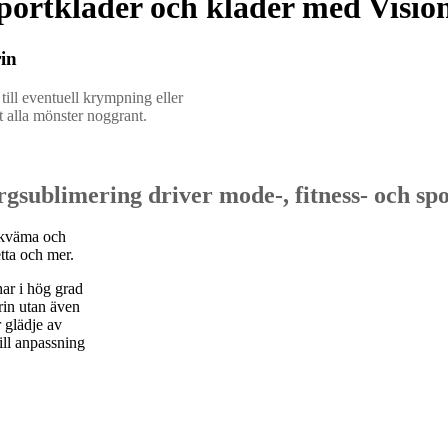
sportkläder och kläder med Visi
rin
ill eventuell krympning eller
 alla mönster noggrant.
gsublimering driver mode-, fitness- och spo
bekväma och
etta och mer.
ar i hög grad
trin utan även
r glädje av
ill anpassning