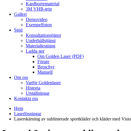
Kardborrematerial
3M VHB-tejp
Galleri
Demovideo
Exempelfoton
Stöd
Konsultationstjänst
Underhållstjänst
Materialtestning
Ladda ner
Om Golden Laser (PDF)
Förare
Broschyr
Manuell
Om oss
Varför Goldenlaser
Historia
Utställningar
Kontakta oss
Hem
Laserlösningar
Laserskärning av sublimerade sportkläder och kläder med Vis