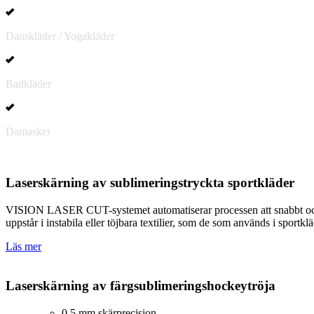
Danskläder / Yogakläder
Badkläder
Damasker
Laserskärning av sublimeringstryckta sportkläder
VISION LASER CUT-systemet automatiserar processen att snabbt och ex
uppstår i instabila eller töjbara textilier, som de som används i sportklä
Läs mer
Laserskärning av färgsublimeringshockeytröja
0,5 mm skärprecision