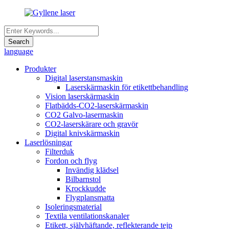
language
Produkter
Digital laserstansmaskin
Laserskärmaskin för etikettbehandling
Vision laserskärmaskin
Flatbädds-CO2-laserskärmaskin
CO2 Galvo-lasermaskin
CO2-laserskärare och gravör
Digital knivskärmaskin
Laserlösningar
Filterduk
Fordon och flyg
Invändig klädsel
Bilbarnstol
Krockkudde
Flygplansmatta
Isoleringsmaterial
Textila ventilationskanaler
Etikett, självhäftande, reflekterande tejp