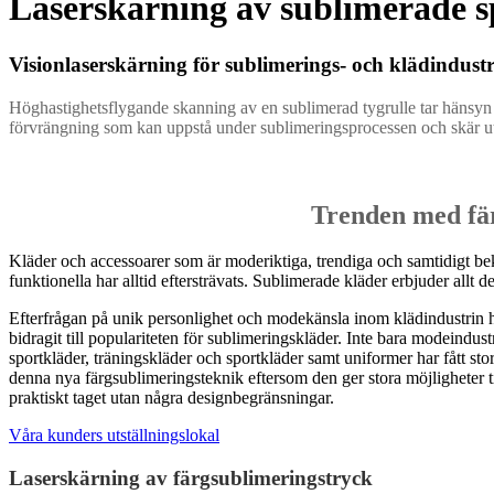
Laserskärning av sublimerade 
Visionlaserskärning för sublimerings- och klädindust
Höghastighetsflygande skanning av en sublimerad tygrulle tar hänsyn t
förvrängning som kan uppstå under sublimeringsprocessen och skär ut
Trenden med fär
Kläder och accessoarer som är moderiktiga, trendiga och samtidigt 
funktionella har alltid eftersträvats. Sublimerade kläder erbjuder allt d
Efterfrågan på unik personlighet och modekänsla inom klädindustrin h
bidragit till populariteten för sublimeringskläder. Inte bara modeindus
sportkläder, träningskläder och sportkläder samt uniformer har fått sto
denna nya färgsublimeringsteknik eftersom den ger stora möjligheter t
praktiskt taget utan några designbegränsningar.
Våra kunders utställningslokal
Laserskärning av färgsublimeringstryck