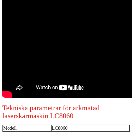
Tekniska parametrar för arkmatad
laserskärmaskin LC8060
Modell
LC8060