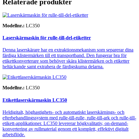
Relaterade produkter
Modellnr.:
LC350
Laserskärmaskin för rulle-till-del-etiketter
Denna laserskärare har en extraktionsmekanism som separerar dina
färdiga klistermärken till ett transportband. Den fungerar bra för
etikettkonverterare som behöver skära klistermärken och etiketter
heltäckande samt extrahera de färdigskurna delarna.
Modellnr.:
LC350
Etikettlaserskärmaskin LC350
Heldigitalt, höghastighets- och automatiskt laserskärnings- och
efterbehandlingssystem med rulle-till-rulle, rulle-till-ark och rulle-till-
etikett-applikationer. LC350 levererar högkvalitativ, on-demand-
konvertering av rullmaterial genom ett komplett, effektivt digitalt
arbetsflöde.