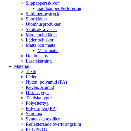
Slippappersskivor
Sandpapper Perforering
Sublimeringstryck
Sportkläder
Utomhusprodukter
Skottsäkra västar
Mode och kläder
Läder och skor
Matta och matta
Marinmatta
Denimjeans
Laserskärning
Material
Textil
Läder
Nylon, polyamid (PA)
Kevlar, Aramid
Distanstyger
Taktiska tyger
Polyestertyg
Polypropen (PP)
Skumma
Syntetiska textilier
Reflekterande överföringsfilm
PET/PETG