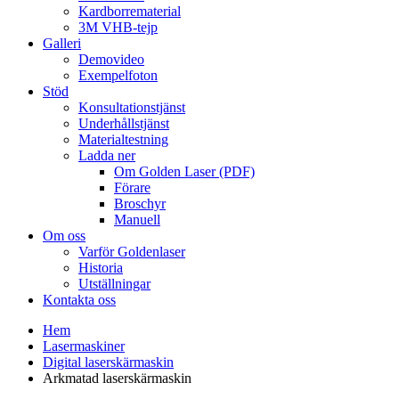
Kardborrematerial
3M VHB-tejp
Galleri
Demovideo
Exempelfoton
Stöd
Konsultationstjänst
Underhållstjänst
Materialtestning
Ladda ner
Om Golden Laser (PDF)
Förare
Broschyr
Manuell
Om oss
Varför Goldenlaser
Historia
Utställningar
Kontakta oss
Hem
Lasermaskiner
Digital laserskärmaskin
Arkmatad laserskärmaskin