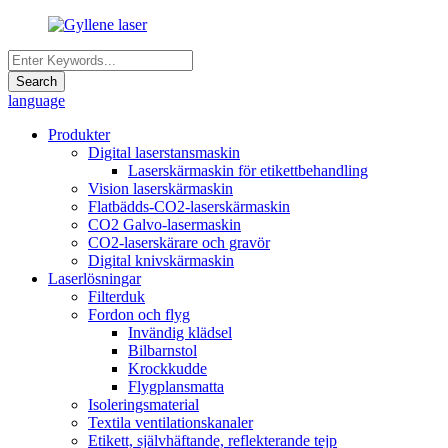
language
Produkter
Digital laserstansmaskin
Laserskärmaskin för etikettbehandling
Vision laserskärmaskin
Flatbädds-CO2-laserskärmaskin
CO2 Galvo-lasermaskin
CO2-laserskärare och gravör
Digital knivskärmaskin
Laserlösningar
Filterduk
Fordon och flyg
Invändig klädsel
Bilbarnstol
Krockkudde
Flygplansmatta
Isoleringsmaterial
Textila ventilationskanaler
Etikett, självhäftande, reflekterande tejp