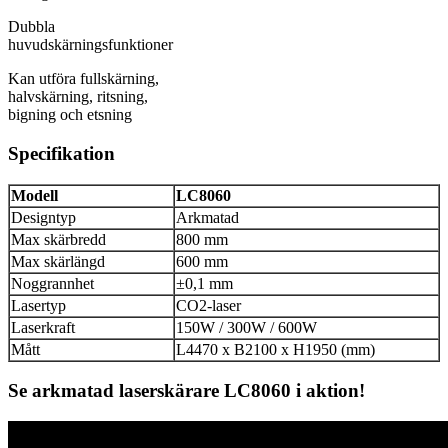
Dubbla
huvudskärningsfunktioner
Kan utföra fullskärning,
halvskärning, ritsning,
bigning och etsning
Specifikation
Modell
LC8060
Designtyp
Arkmatad
Max skärbredd
800 mm
Max skärlängd
600 mm
Noggrannhet
±0,1 mm
Lasertyp
CO2-laser
Laserkraft
150W / 300W / 600W
Mått
L4470 x B2100 x H1950 (mm)
Se arkmatad laserskärare LC8060 i aktion!