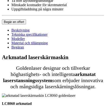
Ta bort layoutbegränsningar
Minskade kostnader för skrotmaterial
Uppgiftsladdning på några minuter
Begär en offert
Beskrivning
Tekniska specifikationer
Modeller
Material och tillämpning
Begäran
Arkmatad laserskärmaskin
Goldenlaser designar och tillverkar
höghastighets- och intelligenta
arkmatat
laserstansningssystem
som erbjuder innovativa
och mångsidiga laserskärningslösningar.
LC8060 arkmatad