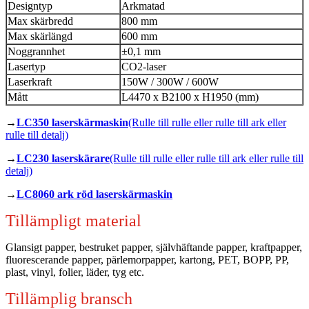
Designtyp
Arkmatad
Max skärbredd
800 mm
Max skärlängd
600 mm
Noggrannhet
±0,1 mm
Lasertyp
CO2-laser
Laserkraft
150W / 300W / 600W
Mått
L4470 x B2100 x H1950 (mm)
→
LC350 laserskärmaskin
(Rulle till rulle eller rulle till ark eller
rulle till detalj)
→
LC230 laserskärare
(Rulle till rulle eller rulle till ark eller rulle till
detalj)
→
LC8060 ark röd laserskärmaskin
Tillämpligt material
Glansigt papper, bestruket papper, självhäftande papper, kraftpapper,
fluorescerande papper, pärlemorpapper, kartong, PET, BOPP, PP,
plast, vinyl, folier, läder, tyg etc.
Tillämplig bransch