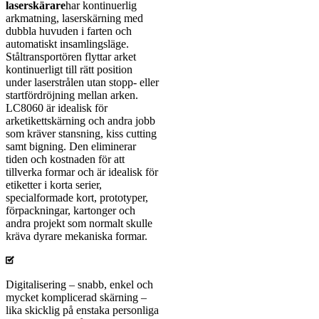
laserskärare
har kontinuerlig
arkmatning, laserskärning med
dubbla huvuden i farten och
automatiskt insamlingsläge.
Ståltransportören flyttar arket
kontinuerligt till rätt position
under laserstrålen utan stopp- eller
startfördröjning mellan arken.
LC8060 är idealisk för
arketikettskärning och andra jobb
som kräver stansning, kiss cutting
samt bigning. Den eliminerar
tiden och kostnaden för att
tillverka formar och är idealisk för
etiketter i korta serier,
specialformade kort, prototyper,
förpackningar, kartonger och
andra projekt som normalt skulle
kräva dyrare mekaniska formar.
Digitalisering – snabb, enkel och
mycket komplicerad skärning –
lika skicklig på enstaka personliga