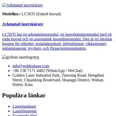
Modellnr.:
LC5035 (Enkelt huvud)
Arkmatad laserskärare
LC5035 har en arkmatningsmodul, en laserskärningsmodul med ett
enda huvud och en automatisk insamlingsmodul. Den är en idealisk
lösning för etiketter, gratulationskort, inbjudningar, vikkartonger,
reklammaterial, tryckeri- och förpackningsindustrin.
info@goldenlaser.com
+86 158 7171 4482 (WhatsApp / WeChat)
Golden Laser Industrial Park, Tianxing Road, Hengdian
Street, Chuanlong Boulevard, Huangpi District, Wuhan,
Hubei, Kina
Populära länkar
Lasermaskiner
Laserlösningar
Exempelgalleri